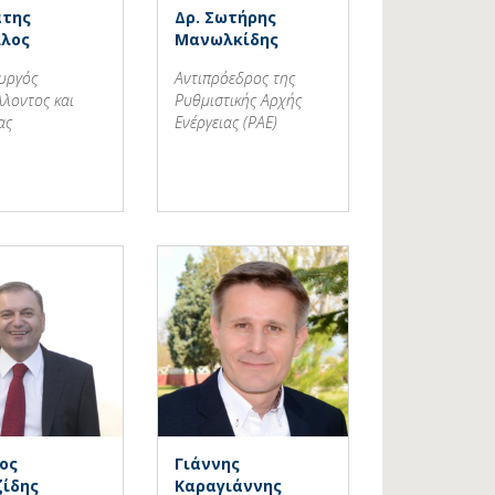
άτης
Δρ. Σωτήρης
λος
Μανωλκίδης
ουργός
Αντιπρόεδρος της
λλοντος και
Ρυθμιστικής Αρχής
ας
Ενέργειας (ΡΑΕ)
ιος
Γιάννης
ζίδης
Καραγιάννης