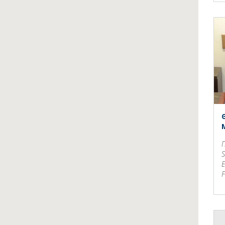
S
E
F