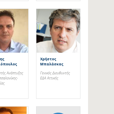
ης
Χρήστος
ιόπουλος
Μπαλάσκας
ντής Ανάπτυξης
Γενικός Διευθυντής
σσαλονίκης-
ΕΔΑ Αττικής
ίας