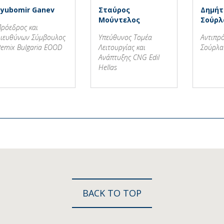
Lyubomir Ganev
Σταύρος
Δημήτ
Μούντελος
Σούρλ
ρόεδρος και
ιευθύνων Σύμβουλος
Υπεύθυνος Τομέα
Αντιπρ
emix Bulgaria EOOD
Λειτουργίας και
Σούρλα
Ανάπτυξης CNG Edil
Hellas
BACK TO TOP