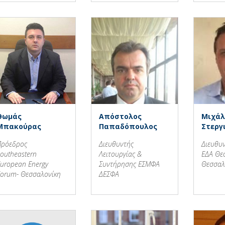
Θωμάς
Απόστολος
Μιχάλ
Μπακούρας
Παπαδόπουλος
Στεργ
Πρόεδρος
Διευθυντής
Διευθυ
outheastern
Λειτουργίας &
ΕΔΑ Θε
uropean Energy
Συντήρησης ΕΣΜΦΑ
Θεσσαλ
orum- Θεσσαλονίκη
ΔΕΣΦΑ