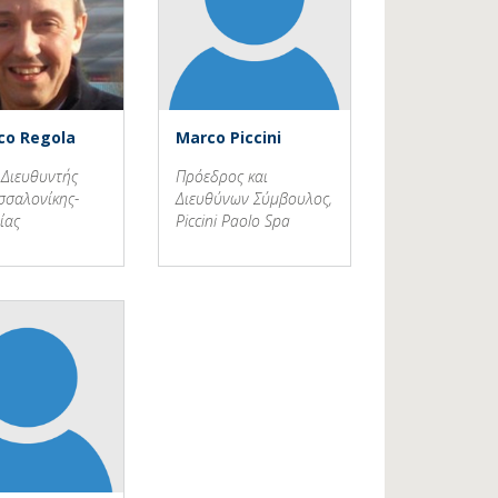
co Regola
Marco Piccini
 Διευθυντής
Πρόεδρος και
σσαλονίκης-
Διευθύνων Σύμβουλος,
ίας
Piccini Paolo Spa