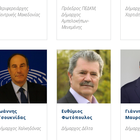
εριφερειάρχης
Πρόεδρος ΠΕΔΚΜ,
Δήμαρχ
εντρικής Μακεδονίας
Δήμαρχος
Χορτιά
Αμπελοκήπων-
Μενεμένης
Ιωάννης
Ευθύμιος
Γιάνν
Τσουκνίδας
Φωτόπουλος
Μαυρ
ήμαρχος Χαλκηδόνας
Δήμαρχος Δέλτα
Δήμαρχ