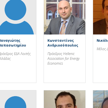
Παναγιώτης
Κωνσταντίνος
Νικόλ
Παπασωτηρίου
Ανδριοσόπουλος
Μέλος 
ρόεδρος ΕΔΑ Λοιπής
Πρόεδρος Hellenic
λλάδας
Association for Energy
Economics