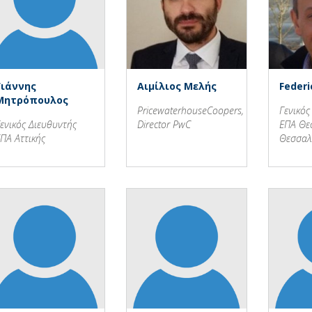
Γιάννης
Αιμίλιος Μελής
Federi
Μητρόπουλος
PricewaterhouseCoopers,
Γενικός
ενικός Διευθυντής
Director PwC
ΕΠΑ Θε
ΠΑ Αττικής
Θεσσαλ