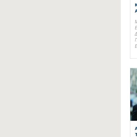
Μ
Ε
Δ
Π
Ε