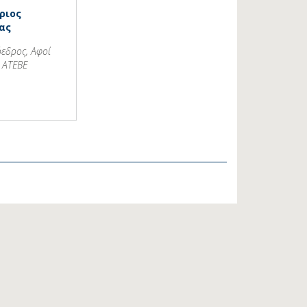
ριος
ας
όεδρος, Αφοί
 ΑΤΕΒΕ