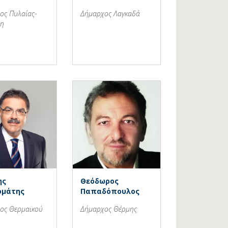
ος Πυλαίας-
Δήμαρχος Λαγκαδά
τη
ης
Θεόδωρος
ομάτης
Παπαδόπουλος
ος Θερμαϊκού
Δήμαρχος Θέρμης