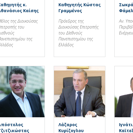
Καθηγητής κ.
Καθηγητής Κώστας
Σωκρ
Αθανάσιος Καίσης
Γραμμένος
Φάμελ
έλος της Διοικούσας
Πρόεδρος της
Αν. Υπ
πιτροπής του
Διοικούσας Επιτροπής
Περιβά
ιεθνούς
του ΔΙεθνούς
Ενέργει
ανεπιστημίου της
Πανεπιστημίου της
λλάδος
Ελλάδος
Απόστολος
Λάζαρος
Ιγνάτ
Τζιτζικώστας
Κυρίζογλου
Καϊτε