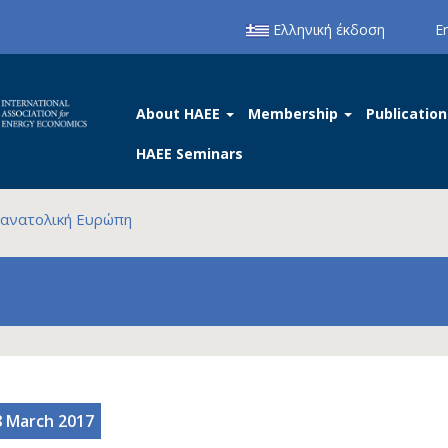
Ελληνική έκδοση
E
About HAEE
Membership
Publication
HAEE Seminars
οανατολική Ευρώπη
8 March 2017