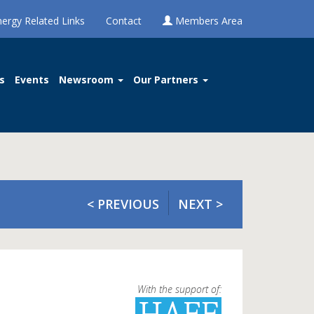
nergy Related Links
Contact
Members Area
s
Events
Newsroom
Our Partners
< PREVIOUS
NEXT >
With the support of: