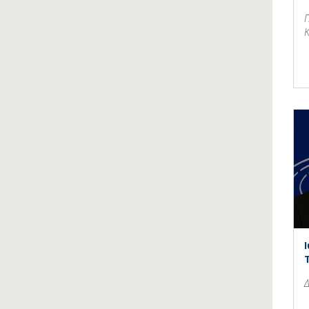
Π
Κ
Δ