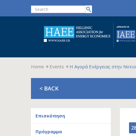
Home
Events
Η Αγορά Ενέργειας στην Νοτι
< BACK
Επισκόπηση
2
Πρόγραμμα